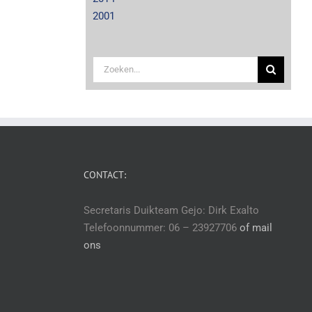
2001
Zoeken
naar:
CONTACT:
Secretaris Duikteam Gejo: Dirk Exalto
Telefoonnummer: 06 – 23927706
of mail
ons