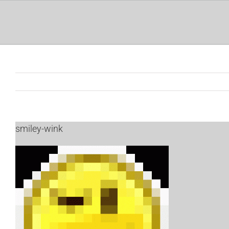
Ga
naar
inhoud
smiley-wink