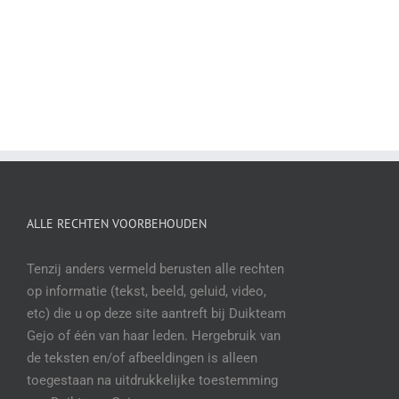
ALLE RECHTEN VOORBEHOUDEN
Tenzij anders vermeld berusten alle rechten
op informatie (tekst, beeld, geluid, video,
etc) die u op deze site aantreft bij Duikteam
Gejo of één van haar leden. Hergebruik van
de teksten en/of afbeeldingen is alleen
toegestaan na uitdrukkelijke toestemming