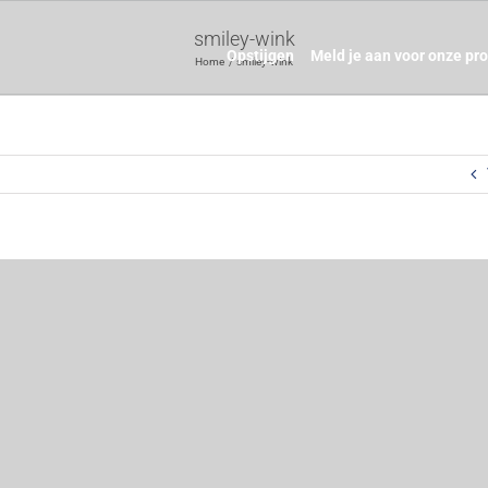
smiley-wink
Opstijgen
Meld je aan voor onze pr
Home
smiley-wink