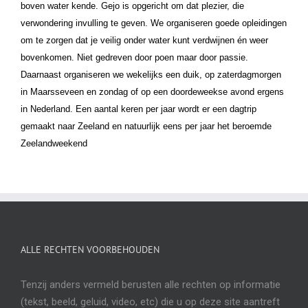
boven water kende. Gejo is opgericht om dat plezier, die
verwondering invulling te geven. We organiseren goede opleidingen
om te zorgen dat je veilig onder water kunt verdwijnen én weer
bovenkomen. Niet gedreven door poen maar door passie.
Daarnaast organiseren we wekelijks een duik, op zaterdagmorgen
in Maarsseveen en zondag of op een doordeweekse avond ergens
in Nederland. Een aantal keren per jaar wordt er een dagtrip
gemaakt naar Zeeland en natuurlijk eens per jaar het beroemde
Zeelandweekend
ALLE RECHTEN VOORBEHOUDEN
Tenzij anders vermeld berusten alle rechten op informatie
(tekst, beeld, geluid, video, etc) die u op deze site aantreft