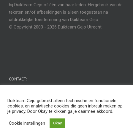
bij Duikteam Gejo of één van haar leden. Hergebruik van de
teksten en/of afbeeldingen is alleen toegestaan na
uitdrukkelijke toestemming van Duikteam Gejo.
© Copyright 2003 -
2026 Duikteam Gejo Utrecht
CONTACT:
Secretaris Duikteam Gejo: Dirk Exalto
Duikteam Gejo gebruikt alleen technische en functionele
Telefoonnummer: 06 – 23927706
of mail ons
cookies, en analytische cookies die geen inbreuk maken op
je privacy. Door Okay te klikken ga je daarmee akkoord.
Cookie instellingen
Okay