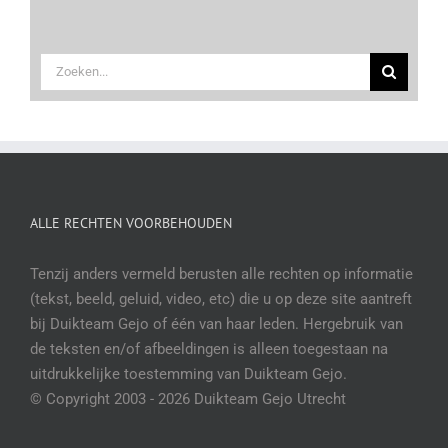
Zoeken
naar:
ALLE RECHTEN VOORBEHOUDEN
Tenzij anders vermeld berusten alle rechten op informatie
(tekst, beeld, geluid, video, etc) die u op deze site aantreft
bij Duikteam Gejo of één van haar leden. Hergebruik van
de teksten en/of afbeeldingen is alleen toegestaan na
uitdrukkelijke toestemming van Duikteam Gejo.
© Copyright 2003 -
2026 Duikteam Gejo Utrecht