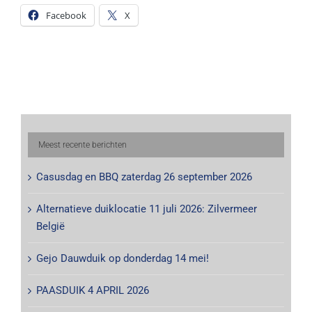
Facebook
X
Meest recente berichten
Casusdag en BBQ zaterdag 26 september 2026
Alternatieve duiklocatie 11 juli 2026: Zilvermeer
België
Gejo Dauwduik op donderdag 14 mei!
PAASDUIK 4 APRIL 2026