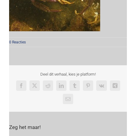
0 Reacties
Deel dit verhaal, kies je platform!
Facebook
X
Reddit
LinkedIn
Tumblr
Pinterest
Vk
Xing
E-
mail
Zeg het maar!