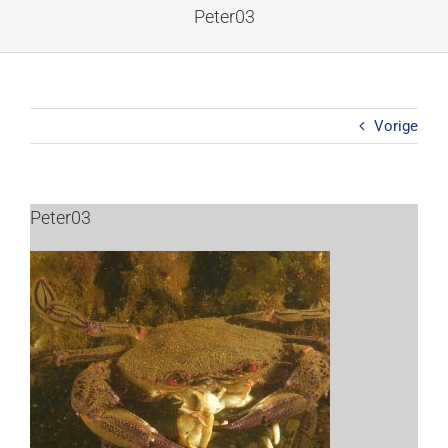
Ga
Peter03
naar
inhoud
Vorige
Peter03