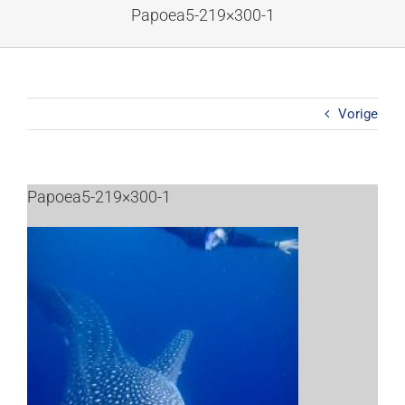
Ga
Papoea5-219×300-1
naar
inhoud
Vorige
Papoea5-219×300-1