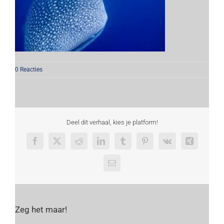
0 Reacties
Deel dit verhaal, kies je platform!
Facebook
X
Reddit
LinkedIn
Tumblr
Pinterest
Vk
Xing
E-
mail
Zeg het maar!