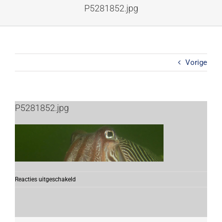
Ga
P5281852.jpg
naar
inhoud
Vorige
P5281852.jpg
voor
Reacties uitgeschakeld
P5281852.jpg