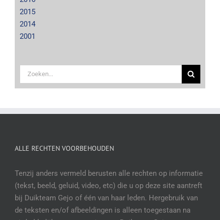
2015
2014
2001
Zoeken
naar:
ALLE RECHTEN VOORBEHOUDEN
Tenzij anders vermeld berusten alle rechten op informatie
(tekst, beeld, geluid, video, etc) die u op deze site aantreft
bij Duikteam Gejo of één van haar leden. Hergebruik van
de teksten en/of afbeeldingen is alleen toegestaan na