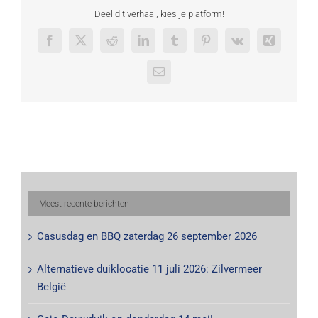
Deel dit verhaal, kies je platform!
Facebook
X
Reddit
LinkedIn
Tumblr
Pinterest
Vk
Xing
E-
mail
Meest recente berichten
Casusdag en BBQ zaterdag 26 september 2026
Alternatieve duiklocatie 11 juli 2026: Zilvermeer
België