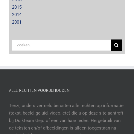
2015
2014
2001
Zoeken
naar:
ALLE RECHTEN VOORBEHOUDEN
Tenzij anders vermeld berusten alle rechten op informatie
(tekst, beeld, geluid, video, etc) die u op deze site aantreft
bij Duikteam Gejo of één van haar leden. Hergebruik van
de teksten en/of afbeeldingen is alleen toegestaan na