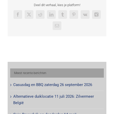
Deel dit verhaal, kies je platform!
Facebook
X
Reddit
LinkedIn
Tumblr
Pinterest
Vk
Xing
E-
mail
Meest recente berichten
Casusdag en BBQ zaterdag 26 september 2026
Alternatieve duiklocatie 11 juli 2026: Zilvermeer
België