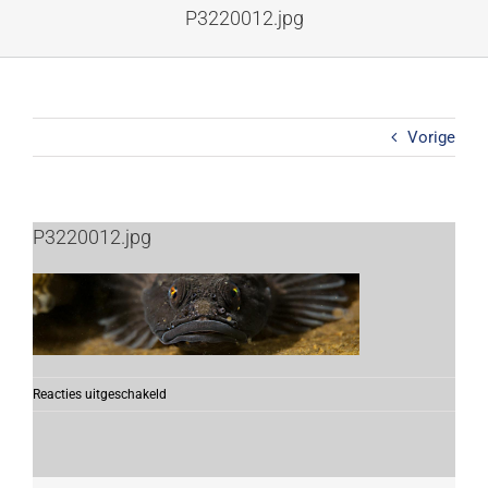
Ga
P3220012.jpg
naar
inhoud
Vorige
P3220012.jpg
voor
Reacties uitgeschakeld
P3220012.jpg