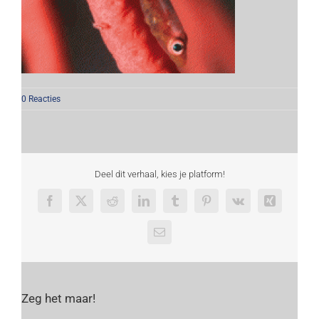
0 Reacties
Deel dit verhaal, kies je platform!
Facebook
X
Reddit
LinkedIn
Tumblr
Pinterest
Vk
Xing
E-
mail
Zeg het maar!