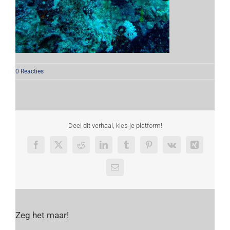
0 Reacties
Deel dit verhaal, kies je platform!
Facebook
X
Reddit
LinkedIn
Tumblr
Pinterest
Vk
Xing
E-
mail
Zeg het maar!