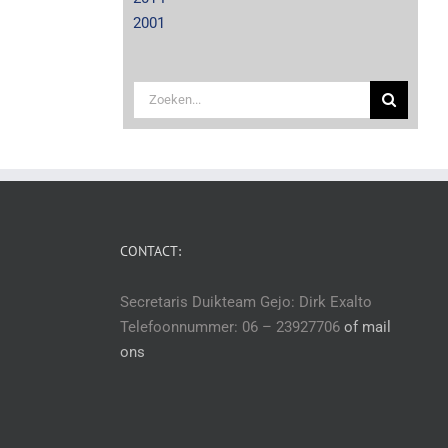
2001
Zoeken
naar:
CONTACT:
Secretaris Duikteam Gejo: Dirk Exalto
Telefoonnummer: 06 – 23927706
of mail
ons