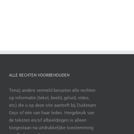
ALLE RECHTEN VOORBEHOUDEN
Tenzij anders vermeld berusten alle rechten
op informatie (tekst, beeld, geluid, video,
etc) die u op deze site aantreft bij Duikteam
Gejo of één van haar leden. Hergebruik van
de teksten en/of afbeeldingen is alleen
toegestaan na uitdrukkelijke toestemming