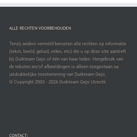
ALLE RECHTEN VOORBEHOUDEN
Tenzij anders vermeld berusten alle rechten op informatie
(tekst, beeld, geluid, video, etc) die u op deze site aantreft
bij Duikteam Gejo of één van haar leden. Hergebruik van
de teksten en/of afbeeldingen is alleen toegestaan na
uitdrukkelijke toestemming van Duikteam Gejo.
© Copyright 2003 -
2026 Duikteam Gejo Utrecht
CONTACT: