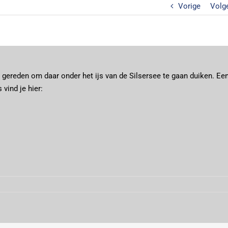
Vorige
Volg
d gereden om daar onder het ijs van de Silsersee te gaan duiken. Ee
 vind je hier: