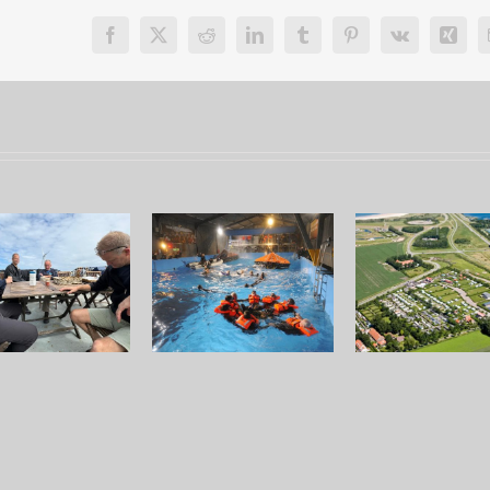
Facebook
X
Reddit
LinkedIn
Tumblr
Pinterest
Vk
Xing