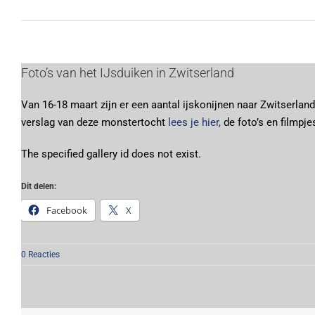
Bekijk
Foto’s van het IJsduiken in Zwitserland
grotere
Van 16-18 maart zijn er een aantal ijskonijnen naar Zwitserlan
afbeelding
verslag van deze monstertocht
lees je hier,
de foto’s en filmpjes
The specified gallery id does not exist.
Dit delen:
Facebook
X
0 Reacties