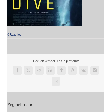
0 Reacties
Deel dit verhaal, kies je platform!
Facebook
X
Reddit
LinkedIn
Tumblr
Pinterest
Vk
Xing
E-
mail
Zeg het maar!