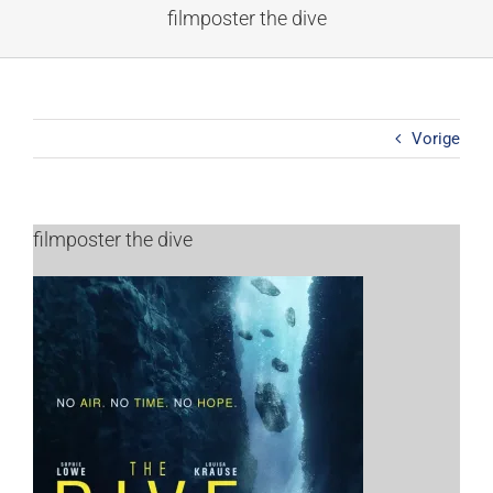
Ga
filmposter the dive
naar
inhoud
Vorige
filmposter the dive