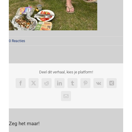
0 Reacties
Deel dit verhaal, kies je platform!
Facebook
X
Reddit
LinkedIn
Tumblr
Pinterest
Vk
Xing
E-
mail
Zeg het maar!