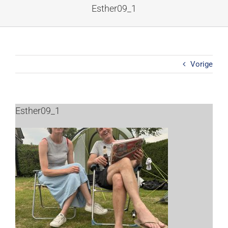
Ga
Esther09_1
naar
inhoud
Vorige
Esther09_1