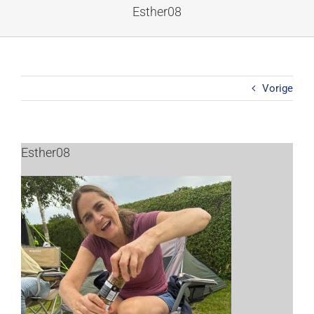
Ga
Esther08
naar
inhoud
Vorige
Esther08