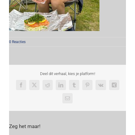
0 Reacties
Deel dit verhaal, kies je platform!
Facebook
X
Reddit
LinkedIn
Tumblr
Pinterest
Vk
Xing
E-
mail
Zeg het maar!