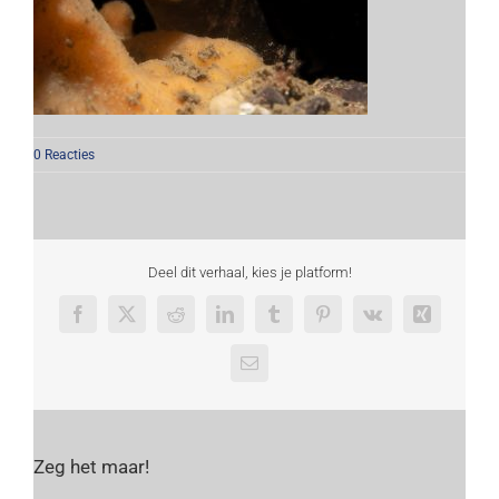
0 Reacties
Deel dit verhaal, kies je platform!
Facebook
X
Reddit
LinkedIn
Tumblr
Pinterest
Vk
Xing
E-
mail
Zeg het maar!