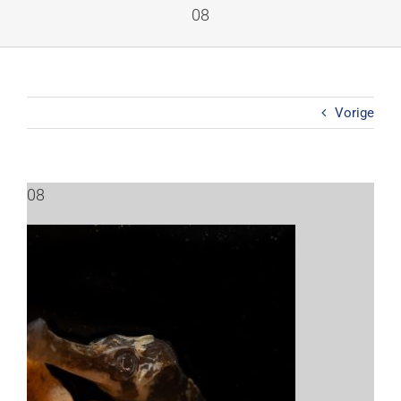
Ga
08
naar
inhoud
Vorige
08