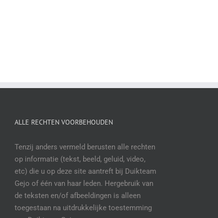
ALLE RECHTEN VOORBEHOUDEN
Tenzij anders vermeld berusten alle rechten
op informatie (tekst, beeld, geluid, video,
etc) die u op deze site aantreft bij Duikteam
Gejo of één van haar leden. Hergebruik van
de teksten en/of afbeeldingen is alleen
toegestaan na uitdrukkelijke toestemming