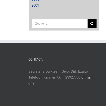
2001
Zoeken
naar:
CONTACT:
Secretaris Duikteam Gejo: Dirk Exalto
Telefoonnummer: 06 – 23927706
of mail
ons