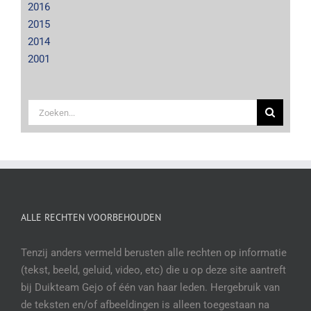
2016
2015
2014
2001
Zoeken
naar:
ALLE RECHTEN VOORBEHOUDEN
Tenzij anders vermeld berusten alle rechten op informatie
(tekst, beeld, geluid, video, etc) die u op deze site aantreft
bij Duikteam Gejo of één van haar leden. Hergebruik van
de teksten en/of afbeeldingen is alleen toegestaan na