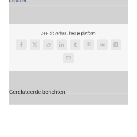
0 Reacties
Deel dit verhaal, kies je platform!
Facebook
X
Reddit
LinkedIn
Tumblr
Pinterest
Vk
Xing
E-
mail
Gerelateerde berichten