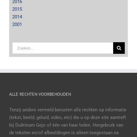
2016
2015
2014
2001
Zoeken
naar:
ALLE RECHTEN VOORBEHOUDEN
Tenzij anders vermeld berusten alle rechten op informatie
(tekst, beeld, geluid, video, etc) die u op deze site aantreft
bij Duikteam Gejo of één van haar leden. Hergebruik van
de teksten en/of afbeeldingen is alleen toegestaan na