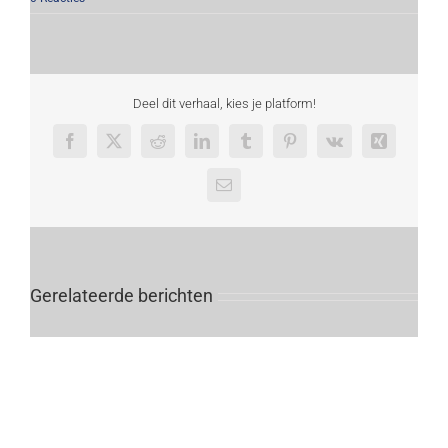
Deel dit verhaal, kies je platform!
Facebook
X
Reddit
LinkedIn
Tumblr
Pinterest
Vk
Xing
E-
mail
Gerelateerde berichten