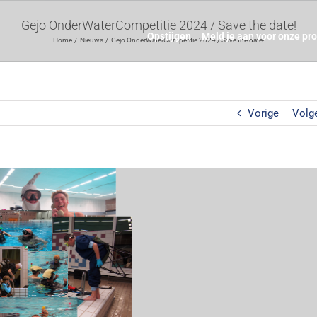
Gejo OnderWaterCompetitie 2024 / Save the date!
Opstijgen
Meld je aan voor onze pr
Home
Nieuws
Gejo OnderWaterCompetitie 2024 / Save the date!
Vorige
Volg