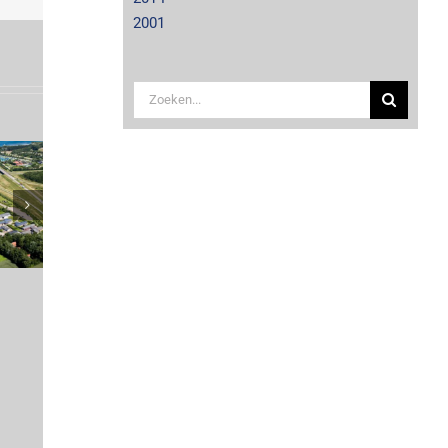
mail
2001
Zoeken
naar: