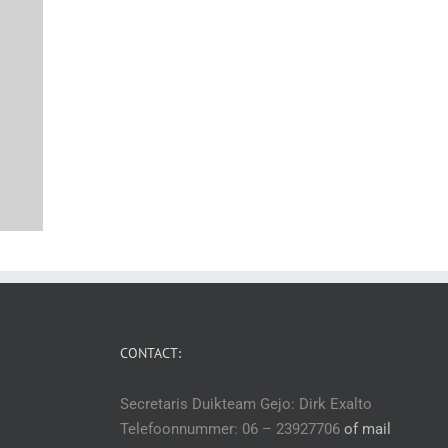
CONTACT:
Secretaris Duikteam Gejo: Dirk Exalto
Telefoonnummer: 06 – 23927706
of mail