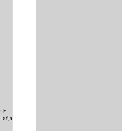
n je
is fijn