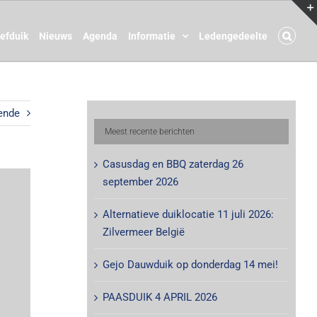
oefduik
Nieuws
Agenda
Informatie
Ledengedeelte
ende
Meest recente berichten
Casusdag en BBQ zaterdag 26
september 2026
Alternatieve duiklocatie 11 juli 2026:
Zilvermeer België
Gejo Dauwduik op donderdag 14 mei!
PAASDUIK 4 APRIL 2026