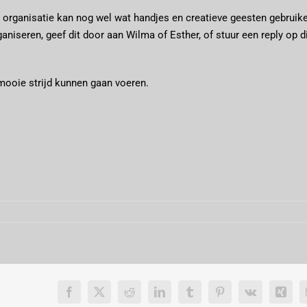
e organisatie kan nog wel wat handjes en creatieve geesten gebruik
niseren, geef dit door aan Wilma of Esther, of stuur een reply op d
mooie strijd kunnen gaan voeren.
Facebook
X
Reddit
LinkedIn
Tumblr
Pinterest
Vk
Xing