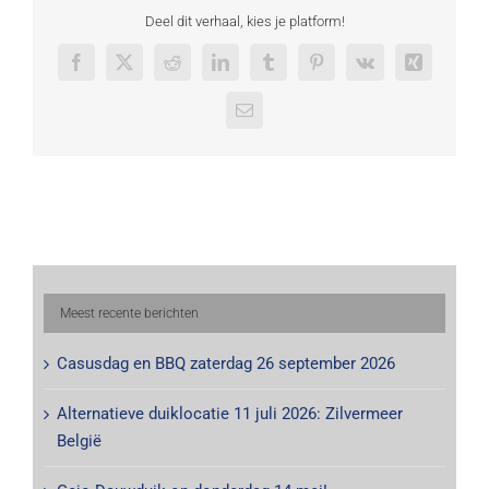
Deel dit verhaal, kies je platform!
Facebook
X
Reddit
LinkedIn
Tumblr
Pinterest
Vk
Xing
E-
mail
Meest recente berichten
Casusdag en BBQ zaterdag 26 september 2026
Alternatieve duiklocatie 11 juli 2026: Zilvermeer
België