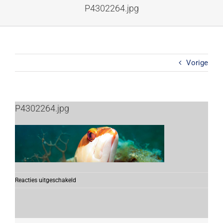
Ga
P4302264.jpg
naar
inhoud
Vorige
P4302264.jpg
voor
Reacties uitgeschakeld
P4302264.jpg