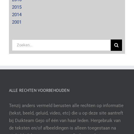
2015
2014
2001
Zoeken
naar:
ALLE RECHTEN VOORBEHOUDEN
Tenzij anders vermeld berusten alle rechten op informatie
(tekst, beeld, geluid, video, etc) die u op deze site aantreft
bij Duikteam Gejo of één van haar leden. Hergebruik van
de teksten en/of afbeeldingen is alleen toegestaan na