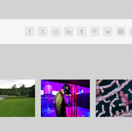
Facebook
X
Reddit
LinkedIn
Tumblr
Pinterest
Vk
Xing