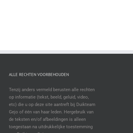
ALLE RECHTEN VOORBEHOUDEN
Tenzij anders vermeld berusten alle rechten
op informatie (tekst, beeld, geluid, video,
etc) die u op deze site aantreft bij Duikteam
Gejo of één van haar leden. Hergebruik van
de teksten en/of afbeeldingen is alleen
toegestaan na uitdrukkelijke toestemming