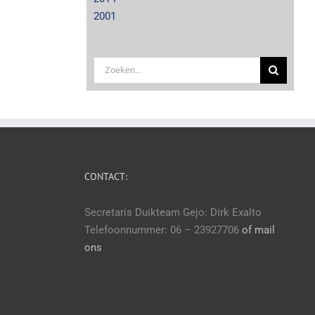
2001
Zoeken
naar:
CONTACT:
Secretaris Duikteam Gejo: Dirk Exalto
Telefoonnummer: 06 – 23927706
of mail
ons