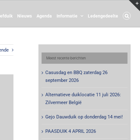
oefduik
Nieuws
Agenda
Informatie
Ledengedeelte
ende
Meest recente berichten
Casusdag en BBQ zaterdag 26
september 2026
Alternatieve duiklocatie 11 juli 2026:
Zilvermeer België
Gejo Dauwduik op donderdag 14 mei!
PAASDUIK 4 APRIL 2026