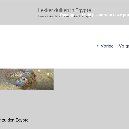
Lekker duiken in Egypte
Opstijgen
Meld je aan voor onze pr
Home
Archief
Lekker duiken in Egypte
Vorige
Volg
e zuiden Egypte.