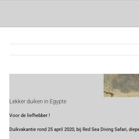
Ga
naar
inhoud
Bekijk
grotere
afbeelding
Lekker duiken in Egypte
Voor de liefhebber !
Duikvakantie rond 25 april 2020, bij Red Sea Diving Safari, diep