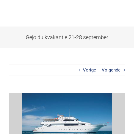
Ga
naar
inhoud
Gejo duikvakantie 21-28 september
Vorige
Volgende
Bekijk
grotere
afbeelding