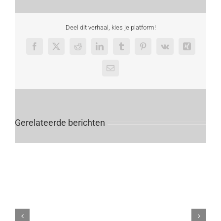
21-
28
september
Deel dit verhaal, kies je platform!
Facebook
X
Reddit
LinkedIn
Tumblr
Pinterest
Vk
Xing
E-
mail
Gerelateerde berichten