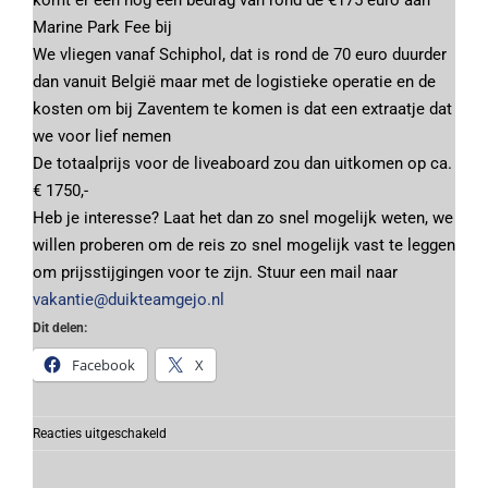
komt er een nog een bedrag van rond de €175 euro aan
Marine Park Fee bij
We vliegen vanaf Schiphol, dat is rond de 70 euro duurder
dan vanuit België maar met de logistieke operatie en de
kosten om bij Zaventem te komen is dat een extraatje dat
we voor lief nemen
De totaalprijs voor de liveaboard zou dan uitkomen op ca.
€ 1750,-
Heb je interesse? Laat het dan zo snel mogelijk weten, we
willen proberen om de reis zo snel mogelijk vast te leggen
om prijsstijgingen voor te zijn. Stuur een mail naar
vakantie@duikteamgejo.nl
Dit delen:
Facebook
X
voor
Reacties uitgeschakeld
Gejo
duikvakantie