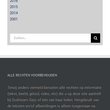
2016
2015
2014
2001
Zoeken
naar:
ALLE RECHTEN VOORBEHOUDEN
Tenzij anders vermeld berusten alle rechten op informatie
(tekst, beeld, geluid, video, etc) die u op deze site aantreft
bij Duikteam Gejo of één van haar leden. Hergebruik van
de teksten en/of afbeeldingen is alleen toegestaan na