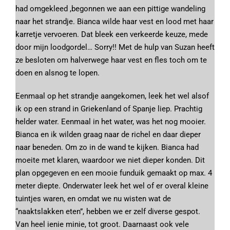
had omgekleed ,begonnen we aan een pittige wandeling
naar het strandje. Bianca wilde haar vest en lood met haar
karretje vervoeren. Dat bleek een verkeerde keuze, mede
door mijn loodgordel… Sorry!! Met de hulp van Suzan heeft
ze besloten om halverwege haar vest en fles toch om te
doen en alsnog te lopen.
Eenmaal op het strandje aangekomen, leek het wel alsof
ik op een strand in Griekenland of Spanje liep. Prachtig
helder water. Eenmaal in het water, was het nog mooier.
Bianca en ik wilden graag naar de richel en daar dieper
naar beneden. Om zo in de wand te kijken. Bianca had
moeite met klaren, waardoor we niet dieper konden. Dit
plan opgegeven en een mooie funduik gemaakt op max. 4
meter diepte. Onderwater leek het wel of er overal kleine
tuintjes waren, en omdat we nu wisten wat de
“naaktslakken eten”, hebben we er zelf diverse gespot.
Van heel ienie minie, tot groot. Daarnaast ook vele