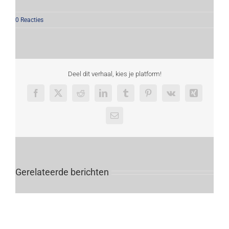
0 Reacties
Deel dit verhaal, kies je platform!
Facebook
X
Reddit
LinkedIn
Tumblr
Pinterest
Vk
Xing
E-
mail
Gerelateerde berichten