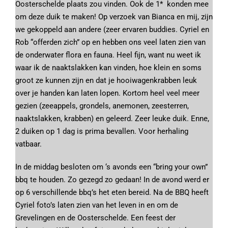
Oosterschelde plaats zou vinden. Ook de 1* konden mee
om deze duik te maken! Op verzoek van Bianca en mij, zijn
we gekoppeld aan andere (zeer ervaren buddies. Cyriel en
Rob “offerden zich” op en hebben ons veel laten zien van
de onderwater flora en fauna. Heel fijn, want nu weet ik
waar ik de naaktslakken kan vinden, hoe klein en soms
groot ze kunnen zijn en dat je hooiwagenkrabben leuk
over je handen kan laten lopen. Kortom heel veel meer
gezien (zeeappels, grondels, anemonen, zeesterren,
naaktslakken, krabben) en geleerd. Zeer leuke duik. Enne,
2 duiken op 1 dag is prima bevallen. Voor herhaling
vatbaar.
In de middag besloten om ‘s avonds een “bring your own”
bbq te houden. Zo gezegd zo gedaan! In de avond werd er
op 6 verschillende bbq’s het eten bereid. Na de BBQ heeft
Cyriel foto’s laten zien van het leven in en om de
Grevelingen en de Oosterschelde. Een feest der