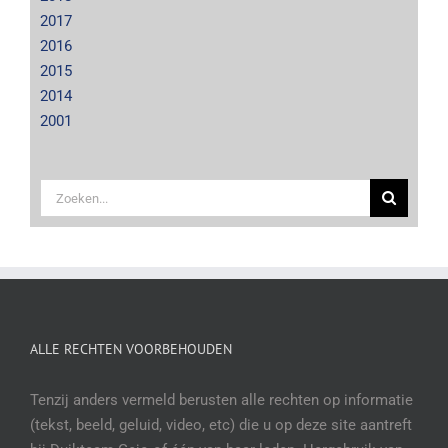
2017
2016
2015
2014
2001
Zoeken
naar:
ALLE RECHTEN VOORBEHOUDEN
Tenzij anders vermeld berusten alle rechten op informatie
(tekst, beeld, geluid, video, etc) die u op deze site aantreft