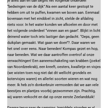
je alles aan en dan begint het volgende onderdeel
“bedwingen van de dijk”.Na een aantal keer gestopt te
hebben om uit te puffen, kwamen we boven aan. Eenmaal
bovenaan met het einddoel in zicht, stelde de afdaling
niets voor. In het water konden we afkoelen en door met
het volgende onderdeel “vinnen aan en gaan”. Blijkt in licht
deinend water toch iets lastiger dan gedacht. “Oeps, geen
duikplan gemaakt. Wat gaan we doen”?.
Daar waren we
het snel over eens. Naar beneden! Kompas gezet en hop,
naar beneden. Wat we daar aantroffen overtrof al onze
verwachtingen! Een aaneenschakeling van krabben (joekel
van Noordzeekrab), een kreeft, oesters, kwalletje en visjes
(we wisten toen nog niet dat dit wellicht grondels en
botervisjes waren) en allerlei soorten wieren en wat nog
meer. Ik heb zo’n donkerbruin vermoeden dat we aan vele
beestjes en plantjes voorbij gezwommen zijn. Prachtig,
wij waren verkocht en dat op onze eerste Zeelandduik!
Daarna terug naar de camping. Inmiddels stonden er al