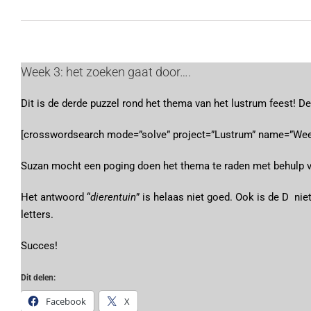
Bekijk
Week 3: het zoeken gaat door….
grotere
Dit is de derde puzzel rond het thema van het lustrum feest! De
afbeelding
[crosswordsearch mode=”solve” project=”Lustrum” name=”Wee
Suzan mocht een poging doen het thema te raden met behulp van
Het antwoord “
dierentuin
” is helaas niet goed. Ook is de D nie
letters.
Succes!
Dit delen:
Facebook
X