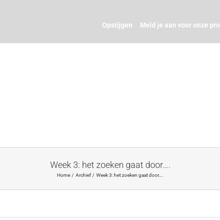
Opstijgen
Meld je aan voor onze pr
Week 3: het zoeken gaat door….
Home
Archief
Week 3: het zoeken gaat door….