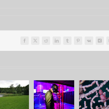
Facebook
X
Reddit
LinkedIn
Tumblr
Pinterest
Vk
Xing