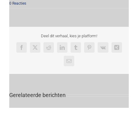
0 Reacties
Deel dit verhaal, kies je platform!
Facebook
X
Reddit
LinkedIn
Tumblr
Pinterest
Vk
Xing
E-
mail
Gerelateerde berichten