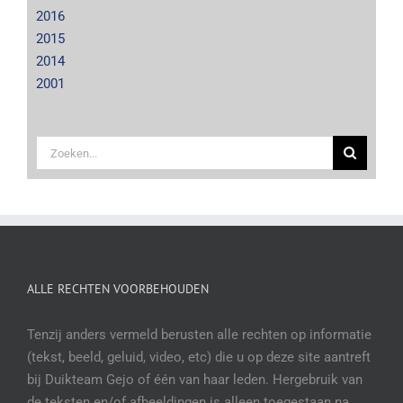
2016
2015
2014
2001
Zoeken
naar:
ALLE RECHTEN VOORBEHOUDEN
Tenzij anders vermeld berusten alle rechten op informatie
(tekst, beeld, geluid, video, etc) die u op deze site aantreft
bij Duikteam Gejo of één van haar leden. Hergebruik van
de teksten en/of afbeeldingen is alleen toegestaan na