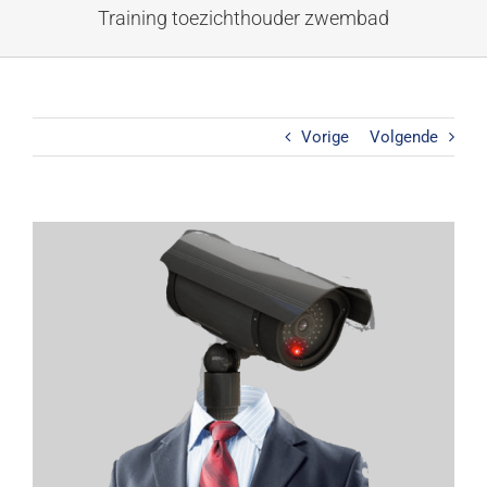
Ga
Training toezichthouder zwembad
naar
inhoud
Vorige
Volgende
Bekijk
grotere
afbeelding