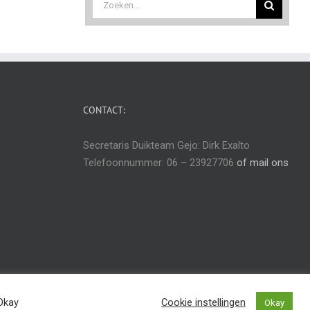
naar:
CONTACT:
Secretaris Duikteam Gejo: Dirk Exalto
Telefoonnummer: 06 – 23927706
of mail ons
 Okay
Cookie instellingen
Okay