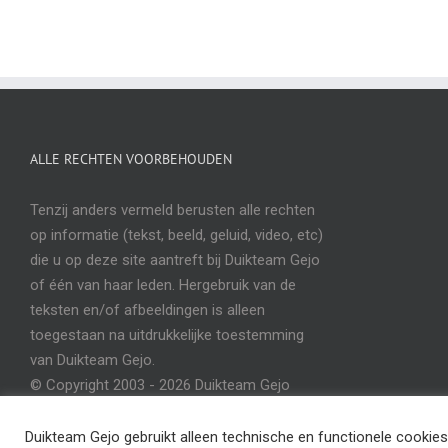
ALLE RECHTEN VOORBEHOUDEN
Tenzij anders vermeld berusten alle rechten
op informatie (tekst, beeld, geluid, video, etc)
die u op deze site aantreft bij Duikteam Gejo
of één van haar leden. Hergebruik van de
teksten en/of afbeeldingen is alleen
toegestaan na uitdrukkelijke toestemming
van Duikteam Gejo.
© Copyright 2003 -
2026 Duikteam Gejo
Utrecht
Duikteam Gejo gebruikt alleen technische en functionele cookies