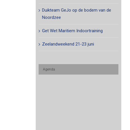
Duikteam GeJo op de bodem van de
Noordzee
Get Wet Maritiem Indoortraining
Zeelandweekend 21-23 juni
Agenda