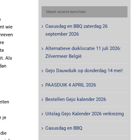
Meest recente berichten
n
Casusdag en BBQ zaterdag 26
mt wie
september 2026
chreven
re
Alternatieve duiklocatie 11 juli 2026:
te
Zilvermeer België
t. Als
dan
Gejo Dauwduik op donderdag 14 mei!
PAASDUIK 4 APRIL 2026
Bestellen Gejo kalender 2026
eiten
Uitslag Gejo Kalender 2026 verkiezing
 je
Casusdag en BBQ
 die