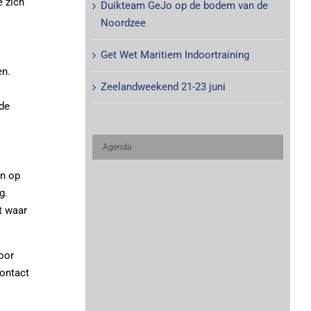
e zich
Duikteam GeJo op de bodem van de
Noordzee
Get Wet Maritiem Indoortraining
en.
Zeelandweekend 21-23 juni
 de
Agenda
en op
g.
t waar
oor
contact