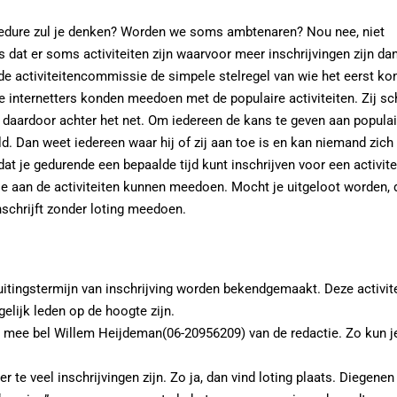
edure zul je denken? Worden we soms ambtenaren? Nou nee, niet
 dat er soms activiteiten zijn waarvoor meer inschrijvingen zijn da
 de activiteitencommissie de simpele stelregel van wie het eerst ko
ve internetters konden meedoen met de populaire activiteiten. Zij s
en daardoor achter het net. Om iedereen de kans te geven aan populai
ld. Dan weet iedereen waar hij of zij aan toe is en kan niemand zich 
t je gedurende een bepaalde tijd kunt inschrijven voor een activitei
wie aan de activiteiten kunnen meedoen. Mocht je uitgeloot worden, 
inschrijft zonder loting meedoen.
sluitingstermijn van inschrijving worden bekendgemaakt. Deze activit
lijk leden op de hoogte zijn.
m mee bel Willem Heijdeman(06-20956209) van de redactie. Zo kun je
r te veel inschrijvingen zijn. Zo ja, dan vind loting plaats. Diegenen