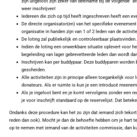
zijn uitgeloot zijn zeker van deelname bij de volgende “
weer inschrijven!
Iedereen die zich op tijd heeft ingeschreven heeft een e
De directe organisator(en) van het specifieke evenement 
organisatie in handen zijn van 1 of 2 leden van de activi
De loting zal publiekelijk en controleerbaar plaatsvinden.
Indien de loting een onwerkbare situatie oplevert voor h
begeleiding van lager gebrevetteerde leden dan wordt d
Inschrijven kan per buddypaar. Deze buddyparen worden bi
gescheiden.
Alle activiteiten zijn in principe alleen toegankelijk vo
donateurs. Als er ruimte is kun je een introducé meenem
Als je ingeloot bent en je komt vervolgens zonder een re
je voor inschrijft standaard op de reservelijst. Dat beteke
Ondanks deze procedure kan het zo zijn dat iemand zich teko
reden dan ook). Mocht je dan de behoefte hebben om je hart te
op te nemen met iemand van de activiteiten commissie, dan k