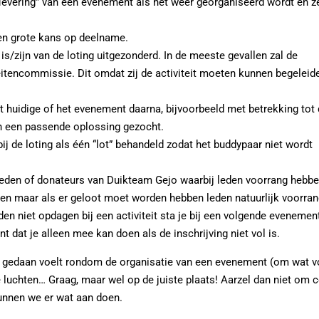
aflevering” van een evenement als het weer georganiseerd wordt en z
ven grote kans op deelname.
is/zijn van de loting uitgezonderd. In de meeste gevallen zal de
teitencommissie. Dit omdat zij de activiteit moeten kunnen begeleid
et huidige of het evenement daarna, bijvoorbeeld met betrekking tot
an een passende oplossing gezocht.
j de loting als één “lot” behandeld zodat het buddypaar niet wordt
or leden of donateurs van Duikteam Gejo waarbij leden voorrang hebb
en maar als er geloot moet worden hebben leden natuurlijk voorran
den niet opdagen bij een activiteit sta je bij een volgende evenemen
nt dat je alleen mee kan doen als de inschrijving niet vol is.
rt gedaan voelt rondom de organisatie van een evenement (om wat v
 luchten… Graag, maar wel op de juiste plaats! Aarzel dan niet om 
unnen we er wat aan doen.