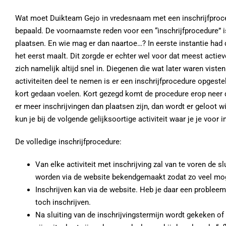
Wat moet Duikteam Gejo in vredesnaam met een inschrijfproc
bepaald. De voornaamste reden voor een “inschrijfprocedure” is
plaatsen. En wie mag er dan naartoe…? In eerste instantie had
het eerst maalt. Dit zorgde er echter wel voor dat meest actie
zich namelijk altijd snel in. Diegenen die wat later waren vist
activiteiten deel te nemen is er een inschrijfprocedure opgeste
kort gedaan voelen. Kort gezegd komt de procedure erop neer da
er meer inschrijvingen dan plaatsen zijn, dan wordt er geloot 
kun je bij de volgende gelijksoortige activiteit waar je je voor 
De volledige inschrijfprocedure:
Van elke activiteit met inschrijving zal van te voren de 
worden via de website bekendgemaakt zodat zo veel moge
Inschrijven kan via de website. Heb je daar een problee
toch inschrijven.
Na sluiting van de inschrijvingstermijn wordt gekeken of e